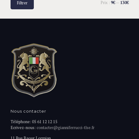
Prix :
9€
—
130€
Filtrer
Nous contacter
Téléphone: 05 61 12 12 15
Ecrivez-nous:
contacter@gianniferrucci-tlse.fr
11 Rue Baour Lormian