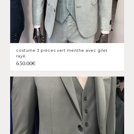
costume 3 pièces vert menthe avec gilet
rayé
650.00
€