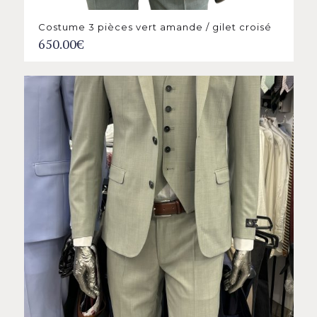
Costume 3 pièces vert amande / gilet croisé
650.00
€