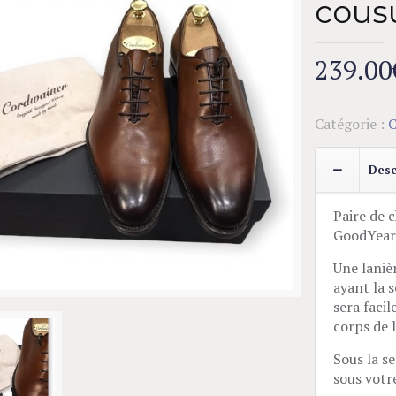
cous
239.00
Catégorie :
C
Desc
Paire de 
GoodYear
Une laniè
ayant la s
sera faci
corps de 
Sous la s
sous votre