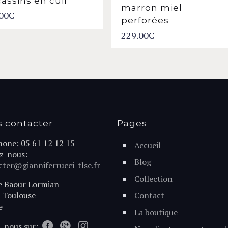
assins en cuir
marron miel
00
€
perforées
229.00
€
 contacter
Pages
hone: 05 61 12 12 15
Accueil
ez-nous:
Blog
ter@gianniferrucci-tlse.fr
Collection
e Baour Lormian
 Toulouse
Contact
e
La boutique
-nous sur: