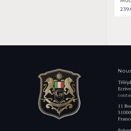
Moc
239.
Nous
Télép
Ecriv
contac
11 Ru
31000
Franc
Suivez