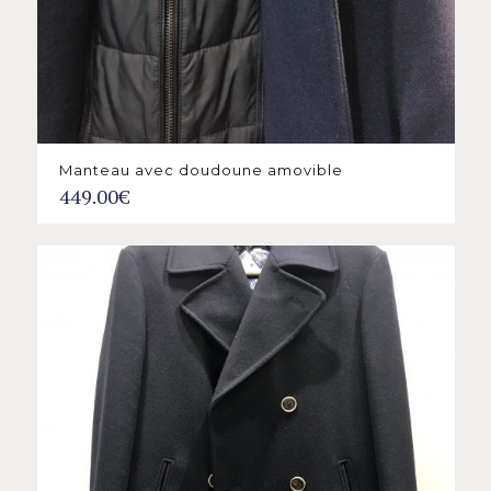
Manteau avec doudoune amovible
449.00
€