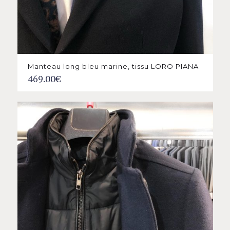
Manteau long bleu marine, tissu LORO PIANA
469.00
€