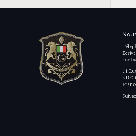
Nous
Télép
Ecriv
contac
11 Ru
31000
Franc
Suivez