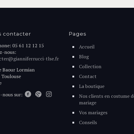
 contacter
Pages
hone: 05 61 12 12 15
Accueil
ez-nous:
Blog
ter@gianniferrucci-tlse.fr
Collection
e Baour Lormian
 Toulouse
Contact
e
La boutique
-nous sur:
Nos clients en costume d
mariage
Vos mariages
Conseils