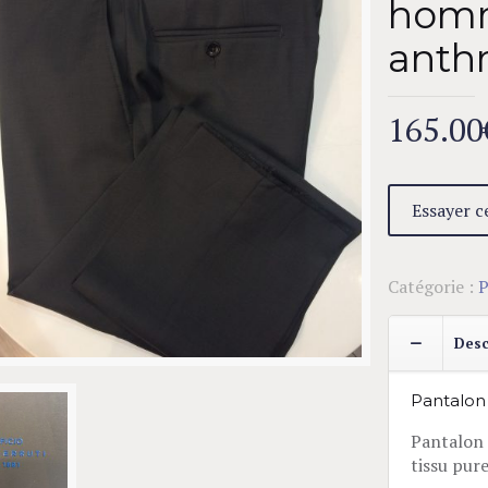
homm
anthr
165.00
Essayer ce
Catégorie :
P
Desc
Pantalon
Pantalon
tissu pure