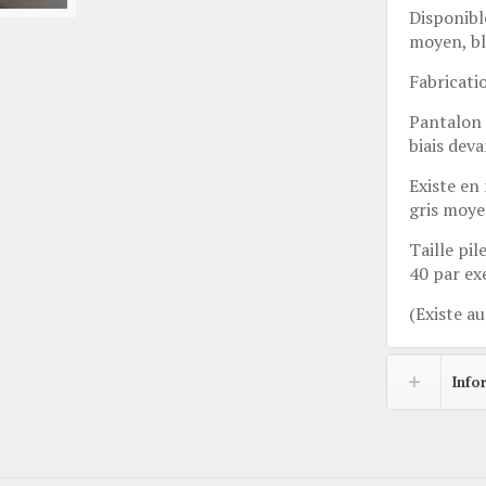
Disponible
moyen, bl
Fabricati
Pantalon 
biais dev
Existe en 
gris moye
Taille pil
40 par ex
(Existe au
Info